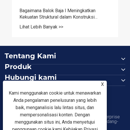
Bagaimana Balok Baja I Meningkatkan
Kekuatan Struktural dalam Konstruksi
Modern?
Lihat Lebih Banyak >>
Tentang Kami
Produk
Hubungi kami
X
IKUTI KAMI
Kami menggunakan cookie untuk menawarkan
Anda pengalaman penelusuran yang lebih
baik, menganalisis lalu lintas situs, dan
mempersonalisasi konten. Dengan
Hak Cipta © 2026 Tianjin Shunchen Hongye Enterprise
Management Co., Ltd. Semua Hak Dilindungi Undang-
menggunakan situs ini, Anda menyetujui
undang.
Links
|
Sitemap
|
RSS
|
XML
|
penggunaan cookie kami.
Kebijakan Privasi