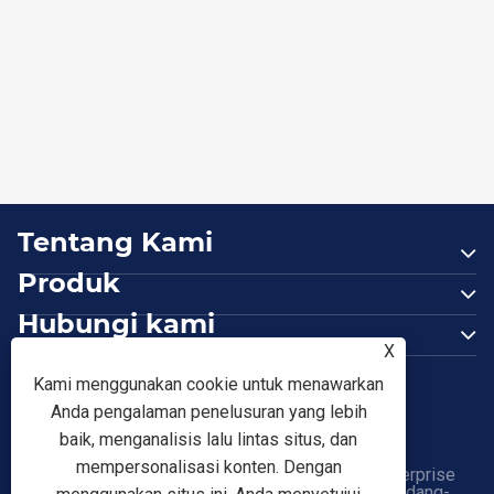
Bagaimana Pipa Baja Dilas Mengatasi
Tantangan Industri Modern?
Lihat Lebih Banyak >>
Tentang Kami
Produk
Hubungi kami
X
IKUTI KAMI
Kami menggunakan cookie untuk menawarkan
Anda pengalaman penelusuran yang lebih
baik, menganalisis lalu lintas situs, dan
mempersonalisasi konten. Dengan
Hak Cipta © 2026 Tianjin Shunchen Hongye Enterprise
Management Co., Ltd. Semua Hak Dilindungi Undang-