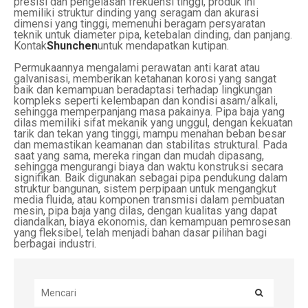
presisi dan pengelasan frekuensi tinggi, produk ini
memiliki struktur dinding yang seragam dan akurasi
dimensi yang tinggi, memenuhi beragam persyaratan
teknik untuk diameter pipa, ketebalan dinding, dan panjang.
Kontak
Shunchen
untuk mendapatkan kutipan.
Permukaannya mengalami perawatan anti karat atau
galvanisasi, memberikan ketahanan korosi yang sangat
baik dan kemampuan beradaptasi terhadap lingkungan
kompleks seperti kelembapan dan kondisi asam/alkali,
sehingga memperpanjang masa pakainya. Pipa baja yang
dilas memiliki sifat mekanik yang unggul, dengan kekuatan
tarik dan tekan yang tinggi, mampu menahan beban besar
dan memastikan keamanan dan stabilitas struktural. Pada
saat yang sama, mereka ringan dan mudah dipasang,
sehingga mengurangi biaya dan waktu konstruksi secara
signifikan. Baik digunakan sebagai pipa pendukung dalam
struktur bangunan, sistem perpipaan untuk mengangkut
media fluida, atau komponen transmisi dalam pembuatan
mesin, pipa baja yang dilas, dengan kualitas yang dapat
diandalkan, biaya ekonomis, dan kemampuan pemrosesan
yang fleksibel, telah menjadi bahan dasar pilihan bagi
berbagai industri.