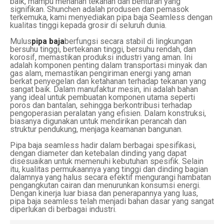
baik, mampu menahan tekanan dan benturan yang
signifikan. Shunchen adalah produsen dan pemasok
terkemuka, kami menyediakan pipa baja Seamless dengan
kualitas tinggi kepada grosir di seluruh dunia.
Mulus
pipa baja
berfungsi secara stabil di lingkungan
bersuhu tinggi, bertekanan tinggi, bersuhu rendah, dan
korosif, memastikan produksi industri yang aman. Ini
adalah komponen penting dalam transportasi minyak dan
gas alam, memastikan pengiriman energi yang aman
berkat penyegelan dan ketahanan terhadap tekanan yang
sangat baik. Dalam manufaktur mesin, ini adalah bahan
yang ideal untuk pembuatan komponen utama seperti
poros dan bantalan, sehingga berkontribusi terhadap
pengoperasian peralatan yang efisien. Dalam konstruksi,
biasanya digunakan untuk mendirikan perancah dan
struktur pendukung, menjaga keamanan bangunan.
Pipa baja seamless hadir dalam berbagai spesifikasi,
dengan diameter dan ketebalan dinding yang dapat
disesuaikan untuk memenuhi kebutuhan spesifik. Selain
itu, kualitas permukaannya yang tinggi dan dinding bagian
dalamnya yang halus secara efektif mengurangi hambatan
pengangkutan cairan dan menurunkan konsumsi energi.
Dengan kinerja luar biasa dan penerapannya yang luas,
pipa baja seamless telah menjadi bahan dasar yang sangat
diperlukan di berbagai industri.