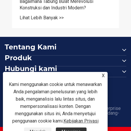
 Bulat Merevolusi
ndustri Modern?
k >>
Tentang Kami
Produk
Hubungi kami
X
IKUTI KAMI
Kami menggunakan cookie untuk menawarkan
Anda pengalaman penelusuran yang lebih
baik, menganalisis lalu lintas situs, dan
mempersonalisasi konten. Dengan
Hak Cipta © 2026 Tianjin Shunchen Hongye Enterprise
Management Co., Ltd. Semua Hak Dilindungi Undang-
menggunakan situs ini, Anda menyetujui
undang.
Links
|
Sitemap
|
RSS
|
XML
|
penggunaan cookie kami.
Kebijakan Privasi
Kebijakan Privasi