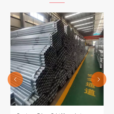
Terlibat secara mendal
tahun, beragam strateg
babak baru
Lihat Lebih Banyak >>

