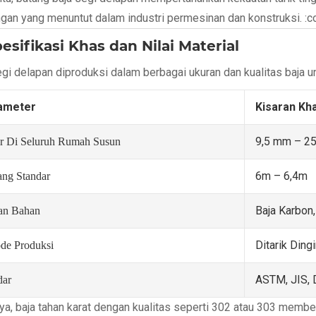
ngan yang menuntut dalam industri permesinan dan konstruksi. :c
pesifikasi Khas dan Nilai Material
egi delapan diproduksi dalam berbagai ukuran dan kualitas baja 
ameter
Kisaran Kh
9,5 mm – 25
r Di Seluruh Rumah Susun
6m – 6,4m
ang Standar
Baja Karbon,
han Bahan
Ditarik Ding
de Produksi
ASTM, JIS, 
dar
ya, baja tahan karat dengan kualitas seperti 302 atau 303 membe