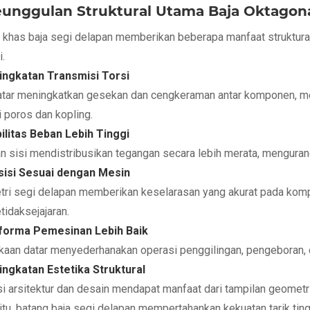
eunggulan Struktural Utama Baja Oktagon
 khas baja segi delapan memberikan beberapa manfaat struktu
i.
ingkatan Transmisi Torsi
atar meningkatkan gesekan dan cengkeraman antar komponen, mem
i poros dan kopling.
bilitas Beban Lebih Tinggi
n sisi mendistribusikan tegangan secara lebih merata, menguran
sisi Sesuai dengan Mesin
ri segi delapan memberikan keselarasan yang akurat pada kom
tidaksejajaran.
rforma Pemesinan Lebih Baik
aan datar menyederhanakan operasi penggilingan, pengeboran,
ingkatan Estetika Struktural
si arsitektur dan desain mendapat manfaat dari tampilan geometr
 itu, batang baja segi delapan mempertahankan kekuatan tarik ti