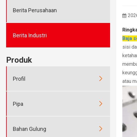
Berita Perusahaan
202
Ringka
Berita Industri
Baja s
sisi d
ketaha
Produk
membua
keungg

Profil
atau m

Pipa

Bahan Gulung