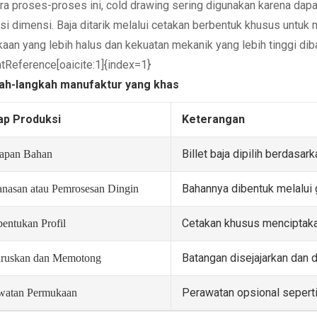
ara proses-proses ini, cold drawing sering digunakan karena da
nsi dimensi. Baja ditarik melalui cetakan berbentuk khusus untuk
aan yang lebih halus dan kekuatan mekanik yang lebih tinggi dib
ntReference[oaicite:1]{index=1}
ah-langkah manufaktur yang khas
ap Produksi
Keterangan
Billet baja dipilih berdasa
iapan Bahan
Bahannya dibentuk melalui g
nasan atau Pemrosesan Dingin
Cetakan khusus menciptaka
entukan Profil
Batangan disejajarkan dan d
ruskan dan Memotong
Perawatan opsional seperti
watan Permukaan