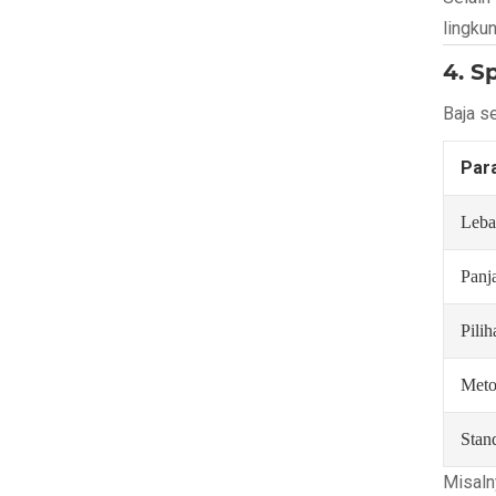
lingku
4. S
Baja s
Par
Leba
Panj
Pili
Meto
Stan
Misaln