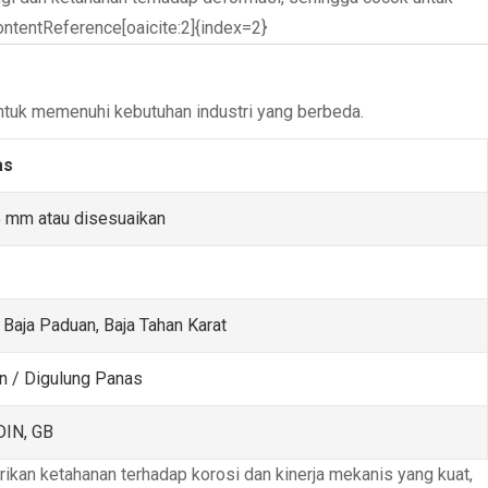
ontentReference[oaicite:2]{index=2}
untuk memenuhi kebutuhan industri yang berbeda.
as
 mm atau disesuaikan
 Baja Paduan, Baja Tahan Karat
in / Digulung Panas
DIN, GB
rikan ketahanan terhadap korosi dan kinerja mekanis yang kuat,