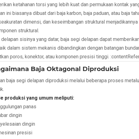
ikan ketahanan torsi yang lebih kuat dan permukaan kontak yang 
an ini biasanya dibuat dari baja karbon, baja paduan, atau baja t
 keakuratan dimensi, dan keseimbangan struktural menjadikannya
mponen struktural.
 delapan sisinya yang datar, baja segi delapan dapat memberikan
baik dalam sistem mekanis dibandingkan dengan batangan bundar. 
tkan poros, konektor, atau komponen presisi tinggi. :contentRefe
agaimana Baja Oktagonal Diproduksi
an baja segi delapan diproduksi melalui beberapa proses metalu
k.
e produksi yang umum meliputi:
ggulungan panas
bar dingin
yelesaian dingin
esinan presisi