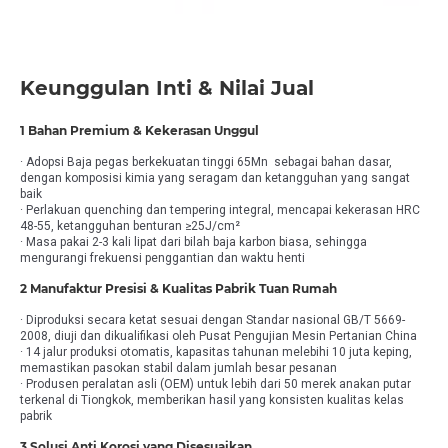
Keunggulan Inti & Nilai Jual
1 Bahan Premium & Kekerasan Unggul
· Adopsi Baja pegas berkekuatan tinggi 65Mn sebagai bahan dasar,
dengan komposisi kimia yang seragam dan ketangguhan yang sangat
baik
· Perlakuan quenching dan tempering integral, mencapai kekerasan HRC
48-55, ketangguhan benturan ≥25J/cm²
· Masa pakai 2-3 kali lipat dari bilah baja karbon biasa, sehingga
mengurangi frekuensi penggantian dan waktu henti
2 Manufaktur Presisi & Kualitas Pabrik Tuan Rumah
· Diproduksi secara ketat sesuai dengan Standar nasional GB/T 5669-
2008, diuji dan dikualifikasi oleh Pusat Pengujian Mesin Pertanian China
· 14 jalur produksi otomatis, kapasitas tahunan melebihi 10 juta keping,
memastikan pasokan stabil dalam jumlah besar pesanan
· Produsen peralatan asli (OEM) untuk lebih dari 50 merek anakan putar
terkenal di Tiongkok, memberikan hasil yang konsisten kualitas kelas
pabrik
3 Solusi Anti Korosi yang Disesuaikan