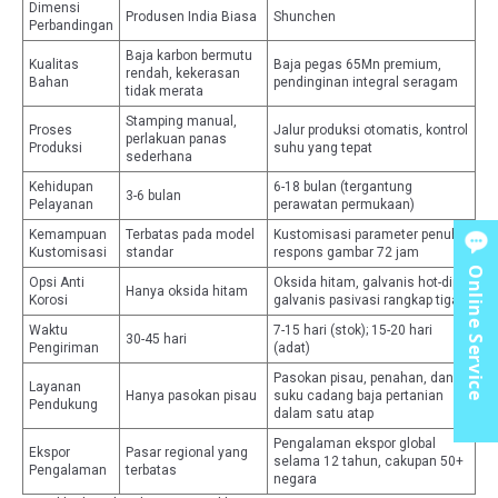
Dimensi
Produsen India Biasa
Shunchen
Perbandingan
Baja karbon bermutu
Kualitas
Baja pegas 65Mn premium,
rendah, kekerasan
Bahan
pendinginan integral seragam
tidak merata
Stamping manual,
Proses
Jalur produksi otomatis, kontrol
perlakuan panas
Produksi
suhu yang tepat
sederhana
Kehidupan
6-18 bulan (tergantung
3-6 bulan
Pelayanan
perawatan permukaan)
Kemampuan
Terbatas pada model
Kustomisasi parameter penuh,
Kustomisasi
standar
respons gambar 72 jam
Online Service
Opsi Anti
Oksida hitam, galvanis hot-dip,
Hanya oksida hitam
Korosi
galvanis pasivasi rangkap tiga
Waktu
7-15 hari (stok); 15-20 hari
30-45 hari
Pengiriman
(adat)
Pasokan pisau, penahan, dan
Layanan
Hanya pasokan pisau
suku cadang baja pertanian
Pendukung
dalam satu atap
Pengalaman ekspor global
Ekspor
Pasar regional yang
selama 12 tahun, cakupan 50+
Pengalaman
terbatas
negara