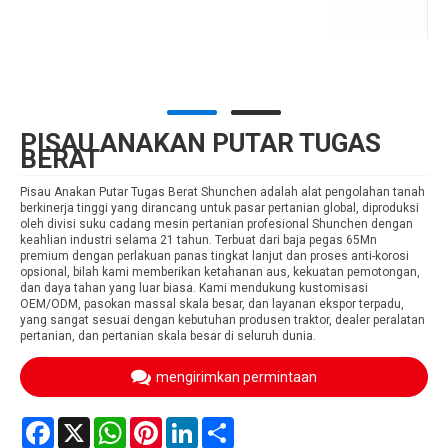
PISAU ANAKAN PUTAR TUGAS
BERAT
Pisau Anakan Putar Tugas Berat Shunchen adalah alat pengolahan tanah
berkinerja tinggi yang dirancang untuk pasar pertanian global, diproduksi
oleh divisi suku cadang mesin pertanian profesional Shunchen dengan
keahlian industri selama 21 tahun. Terbuat dari baja pegas 65Mn
premium dengan perlakuan panas tingkat lanjut dan proses anti-korosi
opsional, bilah kami memberikan ketahanan aus, kekuatan pemotongan,
dan daya tahan yang luar biasa. Kami mendukung kustomisasi
OEM/ODM, pasokan massal skala besar, dan layanan ekspor terpadu,
yang sangat sesuai dengan kebutuhan produsen traktor, dealer peralatan
pertanian, dan pertanian skala besar di seluruh dunia.
mengirimkan permintaan
Facebook
X
WhatsApp
Pinterest
LinkedIn
Share