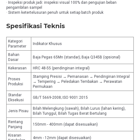
· Inspeksi produk jadi: inspeksi visual 100% dan pengujian beban
pengambilan sampel
· Sistem ketertelusuran penuh untuk setiap batch produk
Spesifikasi Teknis
Kategori
Indikator Khusus
Parameter
Bahan
Baja Pegas 65Mn (standar); Baja Q345B (opsional)
Dasar
Kekerasan
HRC 48-55 (pendinginan integral)
Stamping Presisi → Pemanasan → Pendinginan Integral
Proses
→ Tempering → Peledakan Tembakan → Perawatan
Produksi
Permukaan
Standar
GB/T 5669-2008; ISO 9001:2015
Eksekusi
Bilah Melengkung (sawah), Bilah Lurus (lahan kering),
Jenis Pisau
Bilah Tunggul, Bilah Tugas Berat Bertulang
Rentang
150mm - 400mm (dapat disesuaikan)
Panjang
Kisaran
4mm - 12mm (dapat disesuaikan)