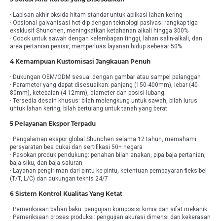
· Lapisan akhir oksida hitam standar untuk aplikasi lahan kering
· Opsional galvanisasi hot-dip dengan teknologi pasivasi rangkap tiga
eksklusif Shunchen, meningkatkan ketahanan alkali hingga 300%
· Cocok untuk sawah dengan kelembapan tinggi, lahan salin-alkali, dan
area pertanian pesisir, memperluas layanan hidup sebesar 50%
4 Kemampuan Kustomisasi Jangkauan Penuh
· Dukungan OEM/ODM sesuai dengan gambar atau sampel pelanggan
· Parameter yang dapat disesuaikan: panjang (150-400mm), lebar (40-
80mm), ketebalan (4-12mm), diameter dan posisi lubang
· Tersedia desain khusus: bilah melengkung untuk sawah, bilah lurus
untuk lahan kering, bilah bertulang untuk tanah yang berat
5 Pelayanan Ekspor Terpadu
· Pengalaman ekspor global Shunchen selama 12 tahun, memahami
persyaratan bea cukai dan sertifikasi 50+ negara
· Pasokan produk pendukung: penahan bilah anakan, pipa baja pertanian,
baja siku, dan baja saluran
· Layanan pengiriman dari pintu ke pintu, ketentuan pembayaran fleksibel
(T/T, L/C) dan dukungan teknis 24/7
6 Sistem Kontrol Kualitas Yang Ketat
· Pemeriksaan bahan baku: pengujian komposisi kimia dan sifat mekanik
· Pemeriksaan proses produksi: pengujian akurasi dimensi dan kekerasan