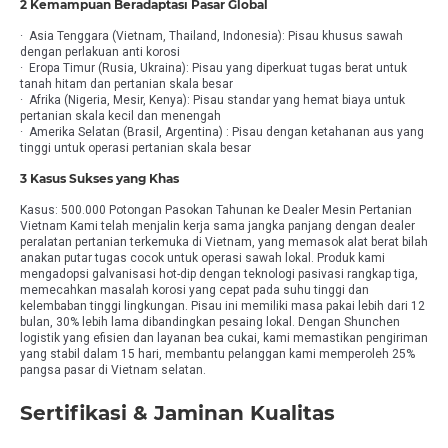
2 Kemampuan Beradaptasi Pasar Global
· Asia Tenggara (Vietnam, Thailand, Indonesia): Pisau khusus sawah
dengan perlakuan anti korosi
· Eropa Timur (Rusia, Ukraina): Pisau yang diperkuat tugas berat untuk
tanah hitam dan pertanian skala besar
· Afrika (Nigeria, Mesir, Kenya): Pisau standar yang hemat biaya untuk
pertanian skala kecil dan menengah
· Amerika Selatan (Brasil, Argentina) : Pisau dengan ketahanan aus yang
tinggi untuk operasi pertanian skala besar
3 Kasus Sukses yang Khas
Kasus: 500.000 Potongan Pasokan Tahunan ke Dealer Mesin Pertanian
Vietnam Kami telah menjalin kerja sama jangka panjang dengan dealer
peralatan pertanian terkemuka di Vietnam, yang memasok alat berat bilah
anakan putar tugas cocok untuk operasi sawah lokal. Produk kami
mengadopsi galvanisasi hot-dip dengan teknologi pasivasi rangkap tiga,
memecahkan masalah korosi yang cepat pada suhu tinggi dan
kelembaban tinggi lingkungan. Pisau ini memiliki masa pakai lebih dari 12
bulan, 30% lebih lama dibandingkan pesaing lokal. Dengan Shunchen
logistik yang efisien dan layanan bea cukai, kami memastikan pengiriman
yang stabil dalam 15 hari, membantu pelanggan kami memperoleh 25%
pangsa pasar di Vietnam selatan.
Sertifikasi & Jaminan Kualitas