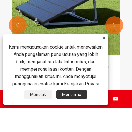


X
Kami menggunakan cookie untuk menawarkan
Anda pengalaman penelusuran yang lebih
baik, menganalisis lalu lintas situs, dan
Bagaimana Braket PV Balkon Meningkatkan
mempersonalisasi konten. Dengan
Efisiensi dan Keamanan Instalasi Tenaga
menggunakan situs ini, Anda menyetujui
Surya?
Lihat Lebih Banyak >>
penggunaan cookie kami.
Kebijakan Privasi
Menolak
Menerima




Tentang Kami
Produk