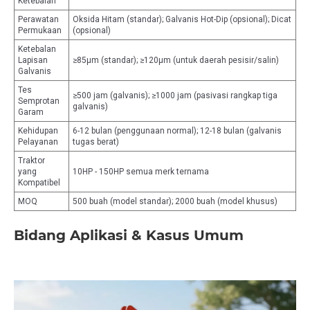
Ketebalan
Perawatan
Oksida Hitam (standar); Galvanis Hot-Dip (opsional); Dicat
Permukaan
(opsional)
Ketebalan
Lapisan
≥85μm (standar); ≥120μm (untuk daerah pesisir/salin)
Galvanis
Tes
≥500 jam (galvanis); ≥1000 jam (pasivasi rangkap tiga
Semprotan
galvanis)
Garam
Kehidupan
6-12 bulan (penggunaan normal); 12-18 bulan (galvanis
Pelayanan
tugas berat)
Traktor
yang
10HP - 150HP semua merk ternama
Kompatibel
MOQ
500 buah (model standar); 2000 buah (model khusus)
Bidang Aplikasi & Kasus Umum