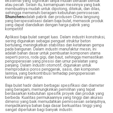
eksternal yang signifikan tanpa mudah berubah bentuk
atau pecah. Selain itu, kemampuan mesinnya yang baik
membuatnya mudah untuk dipotong, ditekuk, dan dilas,
sehingga memenuhi beragam kebutuhan pemrosesan.
Shunchen
adalah pabrik dan produsen China langsung
yang berspesialisasi dalam baja bulat, memasok produk
yang dapat diandalkan dengan harga pabrik yang
kompetitif
Aplikasi baja bulat sangat luas. Dalam industri konstruksi,
sering digunakan sebagai penguat struktur beton
bertulang, meningkatkan stabilitas dan ketahanan gempa
pada bangunan. Dalam industri manufaktur mesin, ini
adalah bahan dasar untuk pembuatan komponen utama
seperti poros, roda gigi, dan baut, sehingga memastikan
pengoperasian yang presisi dan umur peralatan yang
panjang. Dalam industri otomotif, digunakan untuk
memproduksi poros penggerak, sasis, dan komponen
lainnya, yang berkontribusi terhadap pengoperasian
kendaraan yang aman.
Baja bulat hadir dalam berbagai spesifikasi dan diameter
yang beragam, memungkinkan pemilihan yang tepat
berdasarkan kebutuhan spesifik proyek dan produk yang
berbeda. Kualitas permukaannya yang tinggi dan akurasi
dimensi yang baik memudahkan pemrosesan selanjutnya,
menjadikannya bahan baja dasar berkualitas tinggi yang
sangat diperlukan bagi banyak industri.