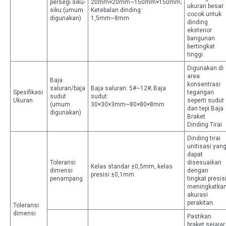
persegi siku-
20mm×20mm~150mm×150mm;
ukuran besar
siku (umum
Ketebalan dinding:
cocok untuk
digunakan)
1,5mm~8mm
dinding
eksterior
bangunan
bertingkat
tinggi.
Digunakan di
area
Baja
konsentrasi
saluran/baja
Baja saluran: 5#~12#; Baja
Spesifikasi
tegangan
sudut
sudut:
Ukuran
seperti sudut
(umum
30×30×3mm~80×80×8mm
dan tepi Baja
digunakan)
Braket
Dinding Tirai
Dinding tirai
unitisasi yan
dapat
Toleransi
disesuaikan
Kelas standar ±0,5mm, kelas
dimensi
dengan
presisi ±0,1mm
penampang
tingkat presis
meningkatka
akurasi
perakitan.
Toleransi
dimensi
Pastikan
braket sejajar