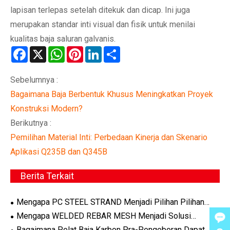
lapisan terlepas setelah ditekuk dan dicap. Ini juga
merupakan standar inti visual dan fisik untuk menilai
kualitas baja saluran galvanis.
Facebook
X
WhatsApp
Pinterest
LinkedIn
Share
Sebelumnya :
Bagaimana Baja Berbentuk Khusus Meningkatkan Proyek
Konstruksi Modern?
Berikutnya :
Pemilihan Material Inti: Perbedaan Kinerja dan Skenario
Aplikasi Q235B dan Q345B
Berita Terkait
Mengapa PC STEEL STRAND Menjadi Pilihan Pilihan
untuk Aplikasi Beton Pratekan Modern
Mengapa WELDED REBAR MESH Menjadi Solusi
Penguatan Pilihan untuk Proyek Konstruksi Modern
Bagaimana Pelat Baja Karbon Pra-Pengeboran Dapat