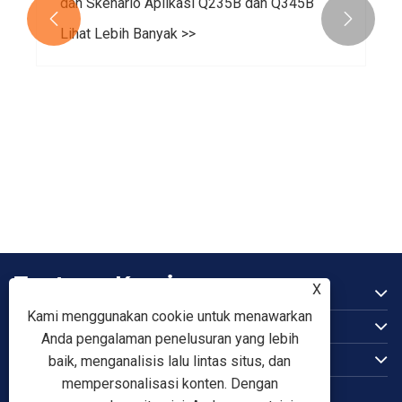
dan Skenario Aplikasi Q235B dan Q345B


Lihat Lebih Banyak >>
Tentang Kami
X
Produk
Kami menggunakan cookie untuk menawarkan
Anda pengalaman penelusuran yang lebih
Hubungi kami
baik, menganalisis lalu lintas situs, dan
IKUTI KAMI
mempersonalisasi konten. Dengan