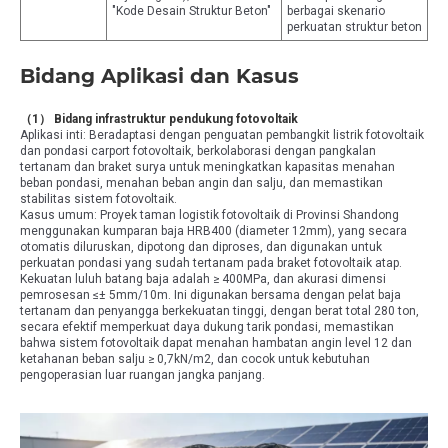
"Kode Desain Struktur Beton"
berbagai skenario
perkuatan struktur beton
Bidang Aplikasi dan Kasus
（1） Bidang infrastruktur pendukung fotovoltaik
Aplikasi inti: Beradaptasi dengan penguatan pembangkit listrik fotovoltaik
dan pondasi carport fotovoltaik, berkolaborasi dengan pangkalan
tertanam dan braket surya untuk meningkatkan kapasitas menahan
beban pondasi, menahan beban angin dan salju, dan memastikan
stabilitas sistem fotovoltaik.
Kasus umum: Proyek taman logistik fotovoltaik di Provinsi Shandong
menggunakan kumparan baja HRB400 (diameter 12mm), yang secara
otomatis diluruskan, dipotong dan diproses, dan digunakan untuk
perkuatan pondasi yang sudah tertanam pada braket fotovoltaik atap.
Kekuatan luluh batang baja adalah ≥ 400MPa, dan akurasi dimensi
pemrosesan ≤± 5mm/10m. Ini digunakan bersama dengan pelat baja
tertanam dan penyangga berkekuatan tinggi, dengan berat total 280 ton,
secara efektif memperkuat daya dukung tarik pondasi, memastikan
bahwa sistem fotovoltaik dapat menahan hambatan angin level 12 dan
ketahanan beban salju ≥ 0,7kN/m2, dan cocok untuk kebutuhan
pengoperasian luar ruangan jangka panjang.