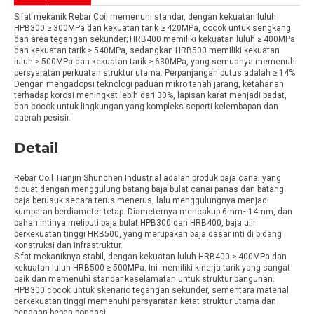
Sifat mekanik Rebar Coil memenuhi standar, dengan kekuatan luluh
HPB300 ≥ 300MPa dan kekuatan tarik ≥ 420MPa, cocok untuk sengkang
dan area tegangan sekunder; HRB400 memiliki kekuatan luluh ≥ 400MPa
dan kekuatan tarik ≥ 540MPa, sedangkan HRB500 memiliki kekuatan
luluh ≥ 500MPa dan kekuatan tarik ≥ 630MPa, yang semuanya memenuhi
persyaratan perkuatan struktur utama. Perpanjangan putus adalah ≥ 14%.
Dengan mengadopsi teknologi paduan mikro tanah jarang, ketahanan
terhadap korosi meningkat lebih dari 30%, lapisan karat menjadi padat,
dan cocok untuk lingkungan yang kompleks seperti kelembapan dan
daerah pesisir.
Detail
Rebar Coil Tianjin Shunchen Industrial adalah produk baja canai yang
dibuat dengan menggulung batang baja bulat canai panas dan batang
baja berusuk secara terus menerus, lalu menggulungnya menjadi
kumparan berdiameter tetap. Diameternya mencakup 6mm~14mm, dan
bahan intinya meliputi baja bulat HPB300 dan HRB400, baja ulir
berkekuatan tinggi HRB500, yang merupakan baja dasar inti di bidang
konstruksi dan infrastruktur.
Sifat mekaniknya stabil, dengan kekuatan luluh HRB400 ≥ 400MPa dan
kekuatan luluh HRB500 ≥ 500MPa. Ini memiliki kinerja tarik yang sangat
baik dan memenuhi standar keselamatan untuk struktur bangunan.
HPB300 cocok untuk skenario tegangan sekunder, sementara material
berkekuatan tinggi memenuhi persyaratan ketat struktur utama dan
penahan beban pondasi.