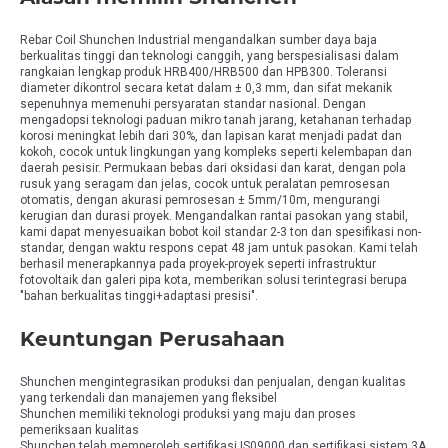
Rebar Coil Shunchen Industrial mengandalkan sumber daya baja
berkualitas tinggi dan teknologi canggih, yang berspesialisasi dalam
rangkaian lengkap produk HRB400/HRB500 dan HPB300. Toleransi
diameter dikontrol secara ketat dalam ± 0,3 mm, dan sifat mekanik
sepenuhnya memenuhi persyaratan standar nasional. Dengan
mengadopsi teknologi paduan mikro tanah jarang, ketahanan terhadap
korosi meningkat lebih dari 30%, dan lapisan karat menjadi padat dan
kokoh, cocok untuk lingkungan yang kompleks seperti kelembapan dan
daerah pesisir. Permukaan bebas dari oksidasi dan karat, dengan pola
rusuk yang seragam dan jelas, cocok untuk peralatan pemrosesan
otomatis, dengan akurasi pemrosesan ± 5mm/10m, mengurangi
kerugian dan durasi proyek. Mengandalkan rantai pasokan yang stabil,
kami dapat menyesuaikan bobot koil standar 2-3 ton dan spesifikasi non-
standar, dengan waktu respons cepat 48 jam untuk pasokan. Kami telah
berhasil menerapkannya pada proyek-proyek seperti infrastruktur
fotovoltaik dan galeri pipa kota, memberikan solusi terintegrasi berupa
"bahan berkualitas tinggi+adaptasi presisi".
Keuntungan Perusahaan
Shunchen mengintegrasikan produksi dan penjualan, dengan kualitas
yang terkendali dan manajemen yang fleksibel
Shunchen memiliki teknologi produksi yang maju dan proses
pemeriksaan kualitas
Shunchen telah memperoleh sertifikasi IS09000 dan sertifikasi sistem 3A