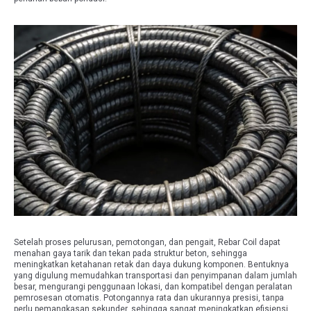
Setelah proses pelurusan, pemotongan, dan pengait, Rebar Coil dapat
menahan gaya tarik dan tekan pada struktur beton, sehingga
meningkatkan ketahanan retak dan daya dukung komponen. Bentuknya
yang digulung memudahkan transportasi dan penyimpanan dalam jumlah
besar, mengurangi penggunaan lokasi, dan kompatibel dengan peralatan
pemrosesan otomatis. Potongannya rata dan ukurannya presisi, tanpa
perlu pemangkasan sekunder, sehingga sangat meningkatkan efisiensi