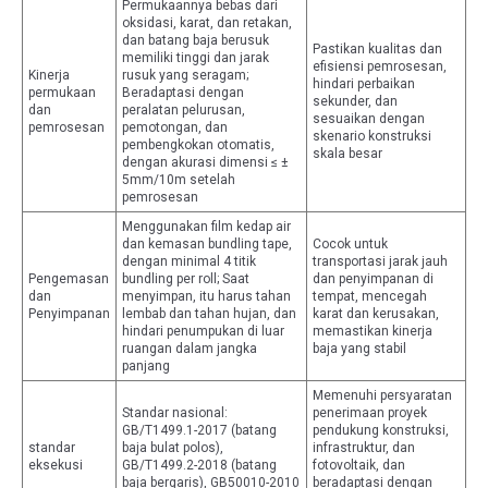
Permukaannya bebas dari
oksidasi, karat, dan retakan,
dan batang baja berusuk
Pastikan kualitas dan
memiliki tinggi dan jarak
efisiensi pemrosesan,
Kinerja
rusuk yang seragam;
hindari perbaikan
permukaan
Beradaptasi dengan
sekunder, dan
dan
peralatan pelurusan,
sesuaikan dengan
pemrosesan
pemotongan, dan
skenario konstruksi
pembengkokan otomatis,
skala besar
dengan akurasi dimensi ≤ ±
5mm/10m setelah
pemrosesan
Menggunakan film kedap air
dan kemasan bundling tape,
Cocok untuk
dengan minimal 4 titik
transportasi jarak jauh
Pengemasan
bundling per roll; Saat
dan penyimpanan di
dan
menyimpan, itu harus tahan
tempat, mencegah
Penyimpanan
lembab dan tahan hujan, dan
karat dan kerusakan,
hindari penumpukan di luar
memastikan kinerja
ruangan dalam jangka
baja yang stabil
panjang
Memenuhi persyaratan
Standar nasional:
penerimaan proyek
GB/T1499.1-2017 (batang
pendukung konstruksi,
standar
baja bulat polos),
infrastruktur, dan
eksekusi
GB/T1499.2-2018 (batang
fotovoltaik, dan
baja bergaris), GB50010-2010
beradaptasi dengan