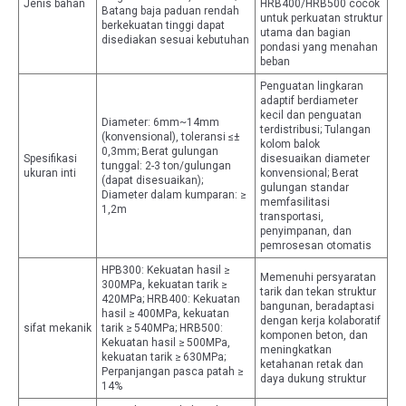
Jenis bahan
HRB400/HRB500 cocok
Batang baja paduan rendah
untuk perkuatan struktur
berkekuatan tinggi dapat
utama dan bagian
disediakan sesuai kebutuhan
pondasi yang menahan
beban
Penguatan lingkaran
adaptif berdiameter
kecil dan penguatan
Diameter: 6mm~14mm
terdistribusi; Tulangan
(konvensional), toleransi ≤±
kolom balok
0,3mm; Berat gulungan
Spesifikasi
disesuaikan diameter
tunggal: 2-3 ton/gulungan
ukuran inti
konvensional; Berat
(dapat disesuaikan);
gulungan standar
Diameter dalam kumparan: ≥
memfasilitasi
1,2m
transportasi,
penyimpanan, dan
pemrosesan otomatis
HPB300: Kekuatan hasil ≥
Memenuhi persyaratan
300MPa, kekuatan tarik ≥
tarik dan tekan struktur
420MPa; HRB400: Kekuatan
bangunan, beradaptasi
hasil ≥ 400MPa, kekuatan
dengan kerja kolaboratif
sifat mekanik
tarik ≥ 540MPa; HRB500:
komponen beton, dan
Kekuatan hasil ≥ 500MPa,
meningkatkan
kekuatan tarik ≥ 630MPa;
ketahanan retak dan
Perpanjangan pasca patah ≥
daya dukung struktur
14%