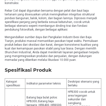
konstruksi.
Rebar Coil dapat digunakan bersama dengan pelat dan baut baja
tertanam yang disesuaikan untuk meningkatkan integritas struktural
pondasi bangunan, balok, kolom, dan bagian lainnya. Diproses menjadi
spesifikasi panjang yang berbeda sesuai kebutuhan, cocok untuk
berbagai skenario seperti membangun dinding tirai dan fondasi
pendukung fotovoltaik, dengan berbagai aplikasi.
Mengandalkan sumber daya dari Pangkalan Industri Besi dan Baja
Tianjin, produksi massal memastikan pasokan tepat waktu. Permukaan
produk bebas dari oksidasi dan karat, dengan konsistensi kualitas yang
kuat dan kemampuan pasokan stabil yang luar biasa. Dengan memilih
Shunchen Industrial, Anda dapat menikmati layanan pengadaan terpadu
yang mengintegrasikan produksi dan penjualan, dengan dukungan
memadai yang diberikan melalui likuidasi 10.000 yuan.
Spesifikasi Produk
Kategori
Deskripsi skenario yang
Indikator parameter teknis
spesifikasi
berlaku
HPB300 cocok untuk
area tegangan
Batang baja bulat polos:
sekunder dan
HPB300; Batang baja
sengkang;
bergaris: HRB400, HRB500;