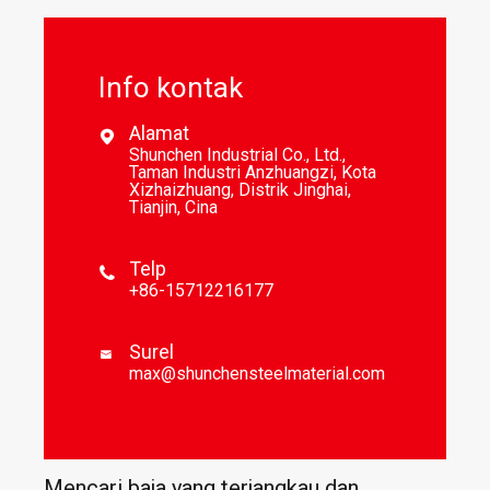
Info kontak
Alamat

Shunchen Industrial Co., Ltd.,
Taman Industri Anzhuangzi, Kota
Xizhaizhuang, Distrik Jinghai,
Tianjin, Cina
Telp

+86-15712216177
Surel

max@shunchensteelmaterial.com
Mencari baja yang terjangkau dan