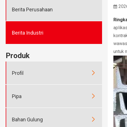
202
Berita Perusahaan
Ringka
aplikas
Berita Industri
kontra
wawasa
untuk 
Produk

Profil

Pipa

Bahan Gulung