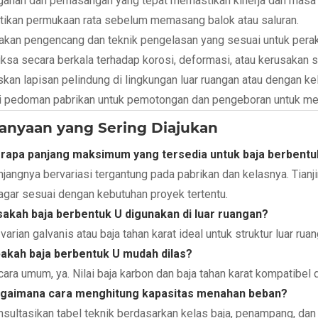
anan dan pemasangan yang tepat memastikan kinerja dan masa p
tikan permukaan rata sebelum memasang balok atau saluran.
akan pengencang dan teknik pengelasan yang sesuai untuk perak
ksa secara berkala terhadap korosi, deformasi, atau kerusakan st
skan lapisan pelindung di lingkungan luar ruangan atau dengan ke
ti pedoman pabrikan untuk pemotongan dan pengeboran untuk me
anyaan yang Sering Diajukan
erapa panjang maksimum yang tersedia untuk baja berbentu
njangnya bervariasi tergantung pada pabrikan dan kelasnya. Tia
agar sesuai dengan kebutuhan proyek tertentu.
sakah baja berbentuk U digunakan di luar ruangan?
 varian galvanis atau baja tahan karat ideal untuk struktur luar r
akah baja berbentuk U mudah dilas?
cara umum, ya. Nilai baja karbon dan baja tahan karat kompatibe
agaimana cara menghitung kapasitas menahan beban?
nsultasikan tabel teknik berdasarkan kelas baja, penampang, da