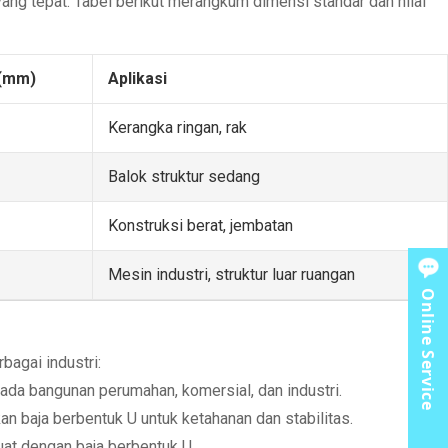
ang tepat. Tabel berikut merangkum dimensi standar dan nilai
 (mm)
Aplikasi
Kerangka ringan, rak
Balok struktur sedang
Konstruksi berat, jembatan
Mesin industri, struktur luar ruangan
Online Service
agai industri:
ada bangunan perumahan, komersial, dan industri.
n baja berbentuk U untuk ketahanan dan stabilitas.
uat dengan baja berbentuk U.