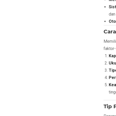
Sis
dan
Oto
Cara
Memili
faktor-
Kap
Uku
Tip
Per
Kea
ting
Tip