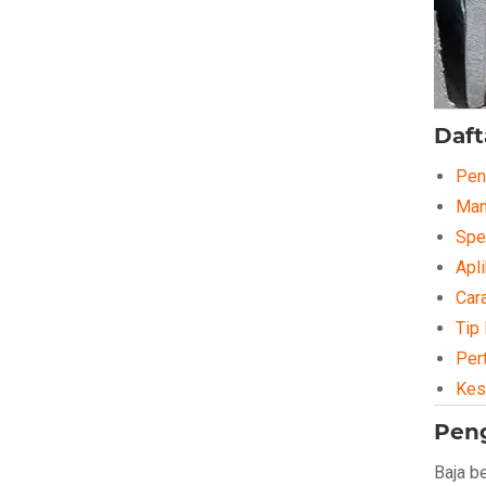
Dafta
Pen
Man
Spe
Apli
Car
Tip
Per
Kes
Peng
Baja b