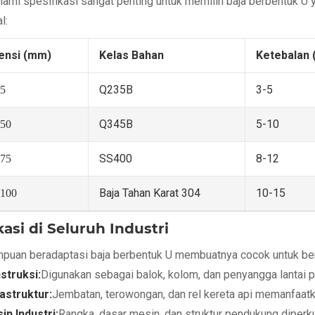
mi spesifikasi sangat penting untuk memilih baja berbentuk U y
l:
ensi (mm)
Kelas Bahan
Ketebalan
Q235B
3-5
5
Q345B
5-10
50
SS400
8-12
75
Baja Tahan Karat 304
10-15
100
kasi di Seluruh Industri
uan beradaptasi baja berbentuk U membuatnya cocok untuk berb
struksi:
Digunakan sebagai balok, kolom, dan penyangga lantai p
rastruktur:
Jembatan, terowongan, dan rel kereta api memanfaatka
in Industri:
Rangka, dasar mesin, dan struktur pendukung diperk