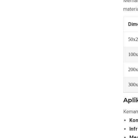
Memaha
materia
Dim
50x2
100x
200x
300x
Apli
Kemamp
Kon
Inf
Mes