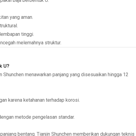
akai baja berbentuk U:
itan yang aman.
ruktural.
lembapan tinggi.
ncegah melemahnya struktur.
k U?
njin Shunchen menawarkan panjang yang disesuaikan hingga 12
uangan karena ketahanan terhadap korosi.
l dengan metode pengelasan standar.
n panjang bentang. Tianjin Shunchen memberikan dukungan teknis