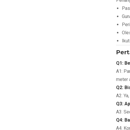
Penang
Pas
Gun
Peri
Ole
Iku
Pert
Q1: B
A1: Pa
meter 
Q2: Bi
A2: Ya,
Q3: Ap
A3: Se
Q4: B
A4: Ko