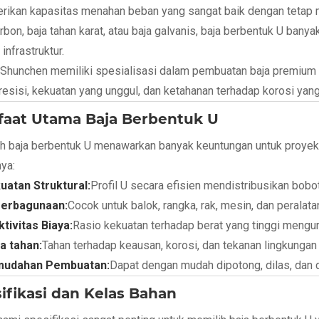
ikan kapasitas menahan beban yang sangat baik dengan tetap me
arbon, baja tahan karat, atau baja galvanis, baja berbentuk U bany
infrastruktur.
n Shunchen memiliki spesialisasi dalam pembuatan baja premiu
resisi, kekuatan yang unggul, dan ketahanan terhadap korosi yan
aat Utama Baja Berbentuk U
h baja berbentuk U menawarkan banyak keuntungan untuk proyek k
ya:
uatan Struktural:
Profil U secara efisien mendistribusikan bob
erbagunaan:
Cocok untuk balok, rangka, rak, mesin, dan peralatan
ktivitas Biaya:
Rasio kekuatan terhadap berat yang tinggi mengura
a tahan:
Tahan terhadap keausan, korosi, dan tekanan lingkungan
udahan Pembuatan:
Dapat dengan mudah dipotong, dilas, dan d
ifikasi dan Kelas Bahan