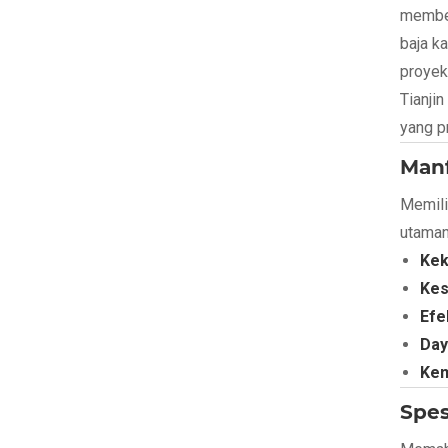
member
baja k
proyek 
Tianji
yang p
Manf
Memili
utaman
Kek
Kes
Efe
Day
Kem
Spes