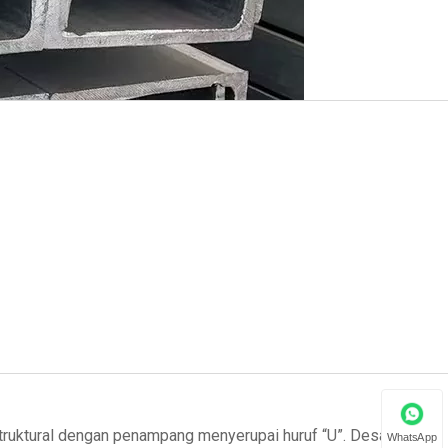
truktural dengan penampang menyerupai huruf “U”. Desainnya
WhatsApp